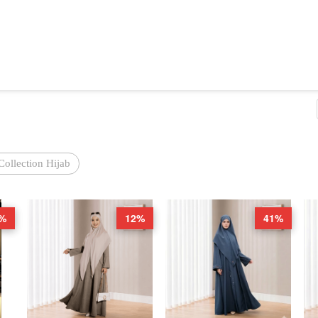
Collection Hijab
%
12%
41%