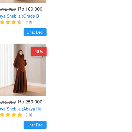
Rp 189.000
 319.000
ya Shebila (Grade B
oduk dengan Lolos QC
(10)
%)
`
Lihat Detil
18%
Rp 259.000
 319.000
ya Shebila (Abaya Haji
Umroh Anti UV
(10)
tection)
`
Lihat Detil