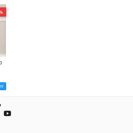
%
0
til
a