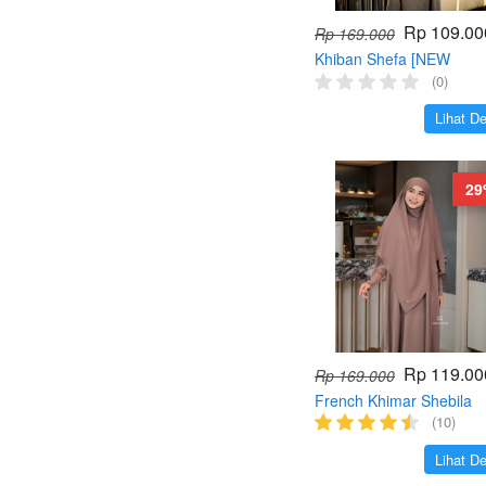
Rp 109.00
Rp 169.000
Khiban Shefa [NEW
LAUNCH]
(0)
`
Lihat De
29
Rp 119.00
Rp 169.000
French Khimar Shebila
(Khimar saja Anti UV Um
(10)
Haji)
`
Lihat De