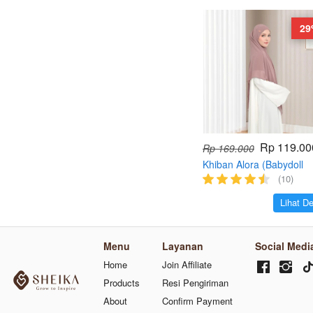
29
Rp 119.00
Rp 169.000
Khiban Alora (Babydoll
Premium)
(10)
`
Lihat De
Menu
Layanan
Social Medi
Home
Join Affiliate
Products
Resi Pengiriman
About
Confirm Payment