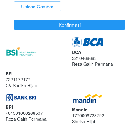
`
Upload Gambar
`
Konfirmasi
BCA
3210468683
Reza Galih Permana
BSI
7221172177
CV Sheika Hijab
BRI
Mandiri
404501000268507
1770006723792
Reza Galih Permana
Sheika Hijab