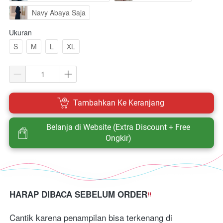
Navy Abaya Saja
Ukuran
S
M
L
XL
`
Tambahkan Ke Keranjang
Belanja di Website (Extra Discount + Free
`
Ongkir)
HARAP DIBACA SEBELUM ORDER
Cantik karena penampilan bisa terkenang di 