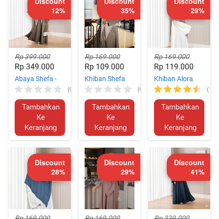
Discount
Discount
Discount
12%
35%
29%
Rp 399.000
Rp 169.000
Rp 169.000
Rp 349.000
Rp 109.000
Rp 119.000
Abaya Shefa -
Khiban Shefa
Khiban Alora
(0)
(0)
(10)
[NEW LAUNCH]
[NEW LAUNCH]
(Babydoll
Premium)
Tambahkan
Tambahkan
Tambahkan
`
`
`
Ke
Ke
Ke
Keranjang
Keranjang
Keranjang
Discount
Discount
Discount
28%
29%
41%
Rp 169.000
Rp 169.000
Rp 339.000