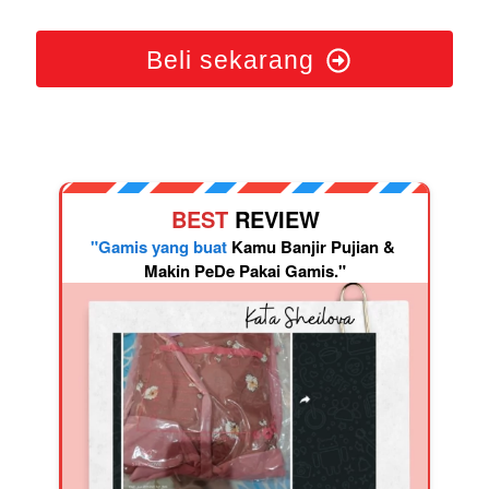
Beli sekarang
BEST 
REVIEW
"Gamis yang buat 
Kamu Banjir Pujian & 
Makin PeDe Pakai Gamis."