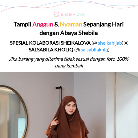
Tampil
 Anggun 
& 
Nyaman 
Sepanjang Hari 
dengan Abaya Shebila 
SPESIAL KOLABORASI SHEIKALOVA 
(@
sheikahijab
)
X 
SALSABILA KHOLIQ 
(@
salsabilakhlq
)
Jika barang yang diterima tidak sesuai dengan foto 100% 
uang kembali