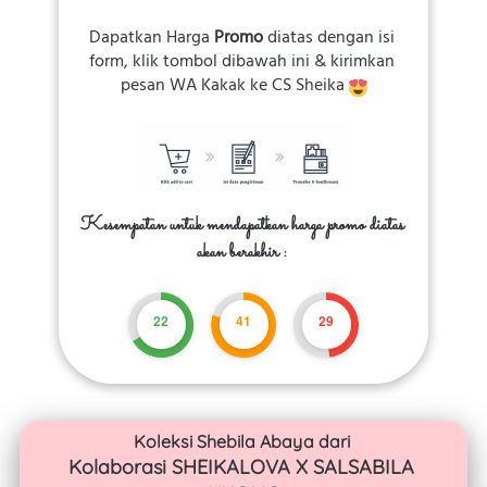
Dapatkan Harga 
Promo 
diatas dengan isi 
form, klik tombol dibawah ini & kirimkan 
pesan WA Kakak ke CS Sheika 
Kesempatan untuk mendapatkan harga promo diatas 
akan berakhir :
22
41
26
Koleksi Shebila Abaya dari 
Kolaborasi SHEIKALOVA X SALSABILA 