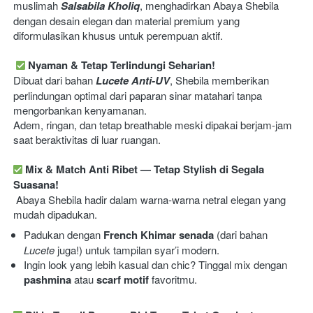
muslimah 
Salsabila Kholiq
, menghadirkan Abaya Shebila 
dengan desain elegan dan material premium yang 
diformulasikan khusus untuk perempuan aktif.
Nyaman & Tetap Terlindungi Seharian!
Dibuat dari bahan 
Lucete Anti-UV
, Shebila memberikan 
perlindungan optimal dari paparan sinar matahari tanpa 
mengorbankan kenyamanan.
Adem, ringan, dan tetap breathable meski dipakai berjam-jam 
saat beraktivitas di luar ruangan.
Mix & Match Anti Ribet — Tetap Stylish di Segala 
Suasana!
 Abaya Shebila hadir dalam warna-warna netral elegan yang 
mudah dipadukan.  
Padukan dengan 
French Khimar senada
 (dari bahan 
Lucete
 juga!) untuk tampilan syar’i modern. 
Ingin look yang lebih kasual dan chic? Tinggal mix dengan 
pashmina
 atau 
scarf motif
 favoritmu. 