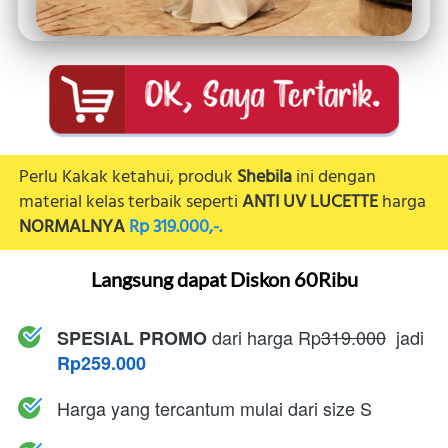
Perlu Kakak ketahui, produk 
Shebila 
ini dengan 
material kelas terbaik seperti 
ANTI UV LUCETTE 
harga 
NORMALNYA
Rp 319.000,-.
Langsung dapat Diskon 60Ribu
dari harga
Rp
319.000
  jadi 
SPESIAL PROMO 
Rp259.000
Harga yang tercantum mulai dari size S