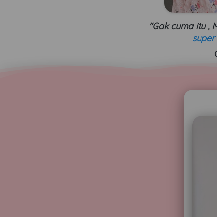
"Gak cuma itu
, 
super