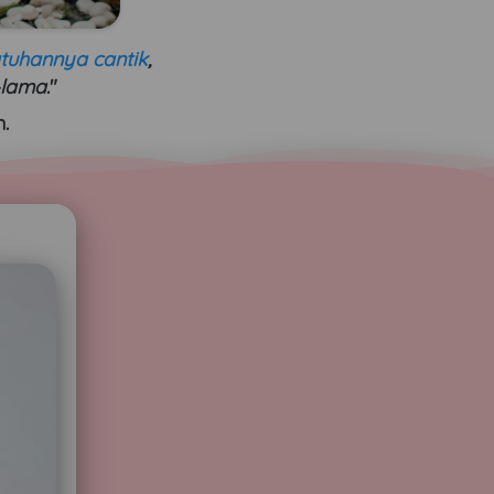
atuhannya cantik
, 
-lama
."
.