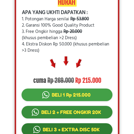
HIJRAH 
APA YANG UKHTI DAPATKAN :
1. Potongan Harga senilai 
Rp 53.800
2. Garansi 100% Good Quality Product
3. Free Ongkir hingga 
Rp 20.000
(khusus pembelian >2 Dress)
4. Ekstra Diskon Rp 50.000 (khusus pembelian 
>3 Dress)
cuma 
Rp 269.000
Rp 215.000
`
BELI 1 Rp 215.000
`
BELI 2 + FREE ONGKIR 20K
`
BELI 3 + EXTRA DISC 50K