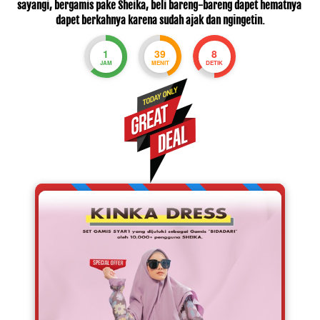
sayangi, bergamis pake Sheika, beli bareng-bareng dapet hematnya 
dapet berkahnya karena sudah ajak dan ngingetin.
1
39
7
JAM
MENIT
DETIK