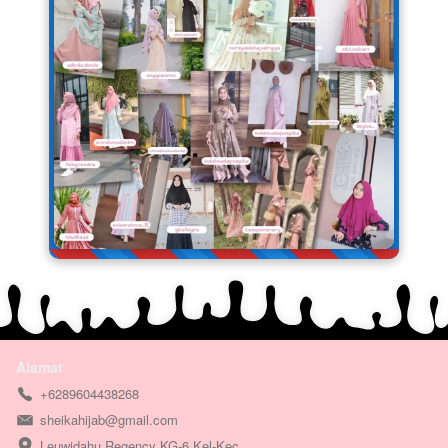
Alamat
+6289604438268
sheikahijab@gmail.com
Leuwidahu Regency KG-6 Kel-Kec. 