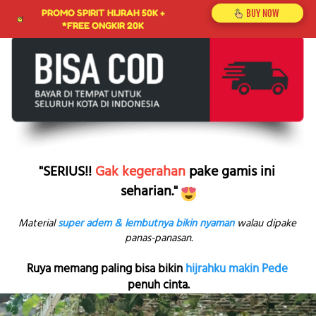
`
PROMO SPIRIT HIJRAH 50K +
BUY NOW
`
*FREE ONGKIR 20K
"SERIUS!! 
Gak kegerahan
 pake gamis ini 
seharian."
Material 
super adem & lembutnya bikin nyaman
 walau dipake 
panas-panasan.
Ruya memang paling bisa bikin 
hijrahku makin Pede
penuh cinta.