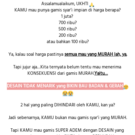
Assalamualaikum, UKHTI 
KAMU mau punya gamis syar’i impian di harga berapa?
1 juta? 
700 ribu?
500 ribu?
200 ribu?
atau bahkan 100 ribu?
Ya, kalau soal harga pastinya
semua mau yang MURAH lah, ya.
Tapi jujur aja…Kita ternyata belum tentu mau menerima 
KONSEKUENSI dari gamis MURAH.
Yaitu…
DESAIN TIDAK MENARIK yang BIKIN BAU BADAN & GERAH.
2 hal yang paling DIHINDARI oleh KAMU, kan ya?
Jadi sebenarnya, KAMU bukan mau gamis syar’i yang MURAH.
Tapi KAMU mau gamis SUPER ADEM dengan DESAIN yang 