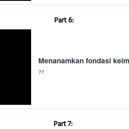
Part 6: 
Menanamkan fondasi keim
??
Part 7: 