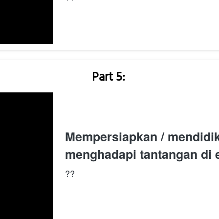
Part 5: 
Mempersiapkan / mendidik
menghadapi tantangan di e
??