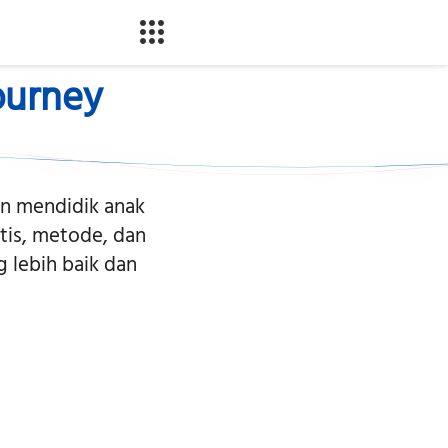
ourney
n mendidik anak 
tis, metode, dan 
lebih baik dan 