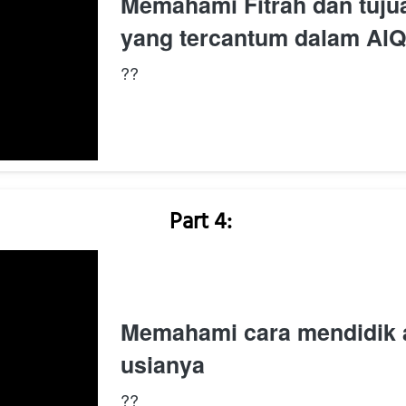
Memahami Fitrah dan tujua
yang tercantum dalam AlQ
??
Part 4: 
Memahami cara mendidik an
usianya
??