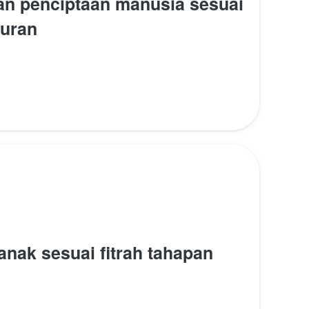
n penciptaan manusia sesuai 
uran 
ak sesuai fitrah tahapan 