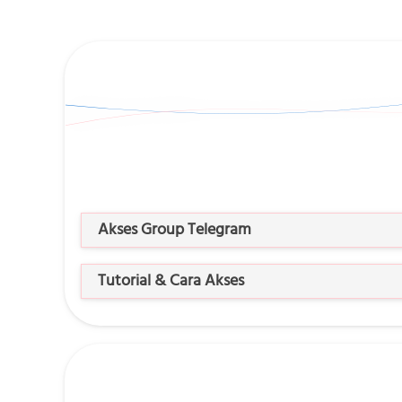
Akses Group Telegram
Tutorial & Cara Akses