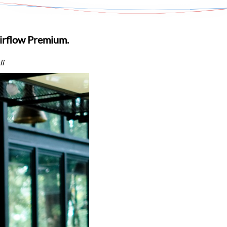
Airflow Premium
.
li