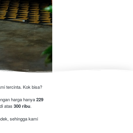
i tercinta. Kok bisa?
engan harga hanya 
229 
i atas 
300 ribu
. 
ndek, sehingga kami 