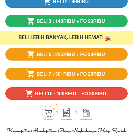
BELI 2 : 99RIBU
`
BELI 3 : 148RIBU + FO 20RIBU
`
BELI LEBIH BANYAK, LEBIH HEMAT! 
BELI 5 : 225RIBU + FO 20RIBU
`
BELI 7 : 301RIBU + FO 20RIBU
`
BELI 10 : 400RIBU + FO 30RIBU
`
Kesempatan Mendapatkan Bergo Nayla dengan Harga Special 