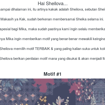
Hai Sheilova...
ampai dihalaman ini, itu artinya kakak adalah Sheilova, sebutan She
Makasih ya Kak, sudah berkenan membersamai Sheika selama ini. 
 spesial bagi Mika, maka sudah pastinya kami ingin selalu memberik
nya Mika ingin memberikan motif yang benar-benar mewakili keingina
n Sheilova memilih motif TERBAIK & yang paling kalian suka untuk ko
Sheilova berikan penilaian motif mana yang disukai & akan menjadi M
Motif #1