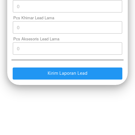
Pcs Khimar Lead Lama
Pcs Aksesoris Lead Lama
Kirim Laporan Lead
`