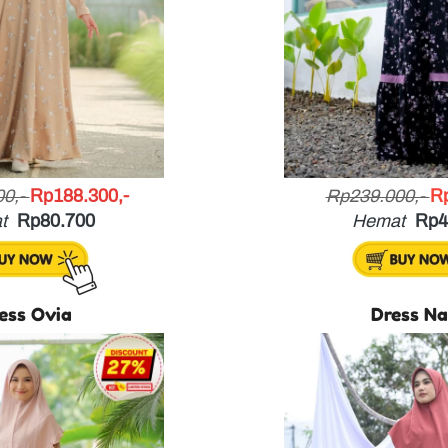
0,- 
Rp188.300,-
Rp239.000,- 
Rp
t
Rp80.700
Hemat
Rp4
ess Ovia
Dress N