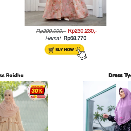
Rp299.000,- 
Rp230.230,-
Hemat
Rp68.770
ss Raidha
Dress T