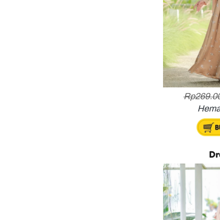
Rp269.00
Hema
Dr