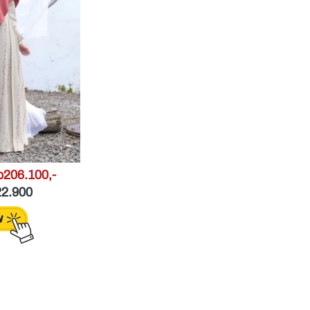
206.100,- 
2.900