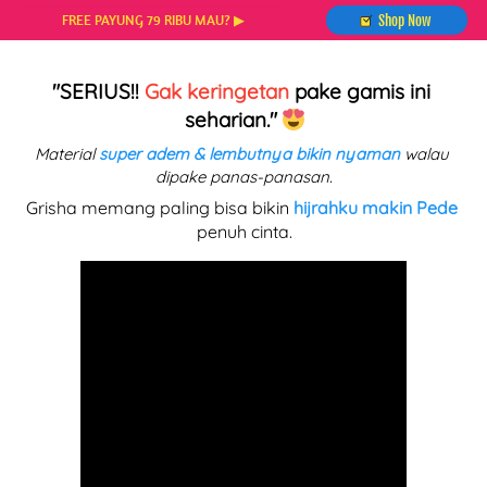
`
`
FREE PAYUNG 79 RIBU MAU? ▶
Shop Now
"SERIUS!! 
Gak keringetan
 pake gamis ini 
seharian."
Material 
super adem & lembutnya bikin nyaman
 walau 
dipake panas-panasan.
Grisha memang paling bisa bikin 
hijrahku makin Pede
penuh cinta.