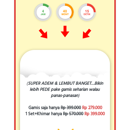
4
40
11
JAM
MENIT
DETIK
(
SUPER ADEM & LEMBUT BANGET…Bikin 
lebih PEDE pake gamis seharian walau 
panas-panasan
)
Gamis saja hanya
Rp 399.000
Rp 279.000
1 Set+Khimar hanya
Rp 570.000
Rp 399.000