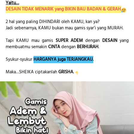
Yaitu…
DESAIN TIDAK MENARIK yang BIKIN BAU BADAN & GERAH.
2 hal yang paling DIHINDARI oleh KAMU, kan ya?
Jadi sebenarnya, KAMU bukan mau gamis syar’i yang MURAH.
Tapi KAMU mau gamis 
SUPER ADEM
 dengan 
DESAIN
 yang 
membuatmu semakin 
CINTA
 dengan 
BERHIJRAH
.
Syukur-syukur 
HARGANYA juga TERJANGKAU.
Maka…SHEIKA ciptakanlah
GRISHA
. 