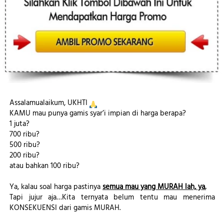
Assalamualaikum, UKHTI 
KAMU mau punya gamis syar’i impian di harga berapa?
1 juta? 
700 ribu?
500 ribu?
200 ribu?
atau bahkan 100 ribu?
Ya, kalau soal harga pastinya
semua mau yang MURAH lah, ya.
Tapi jujur aja…Kita ternyata belum tentu mau menerima 
KONSEKUENSI dari gamis MURAH.