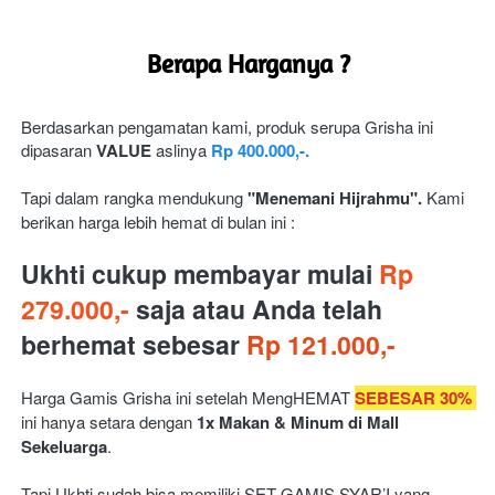
Berapa Harganya ?
Berdasarkan pengamatan kami, produk serupa Grisha ini 
dipasaran 
VALUE
 aslinya 
Rp 400.000,-.
Tapi dalam rangka mendukung 
"Menemani Hijrahmu". 
Kami 
berikan harga lebih hemat di bulan ini :
Ukhti cukup membayar mulai 
Rp 
279.000,- 
saja atau Anda telah 
berhemat sebesar 
Rp 121.000,-
Harga Gamis Grisha ini setelah MengHEMAT 
SEBESAR 30%
ini hanya setara dengan 
1x Makan & Minum di Mall 
Sekeluarga
. 
Tapi Ukhti sudah bisa memiliki 
SET GAMIS SYAR’I yang 