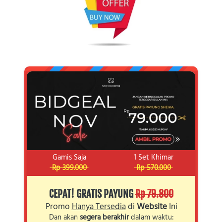
Gamis Saja
1 Set Khimar
 Rp 399.000 
 Rp 570.000 
CEPAT! GRATIS PAYUNG 
Rp 79.800
Promo 
Hanya Tersedia
 di 
Website
 Ini
Dan akan 
segera berakhir
 dalam waktu: