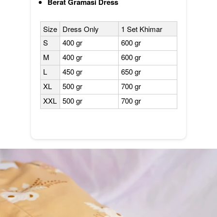
Berat Gramasi Dress
Size
Dress Only
1 Set Khimar
S
400 gr
600 gr
M
400 gr
600 gr
L
450 gr
650 gr
XL
500 gr
700 gr
XXL
500 gr
700 gr