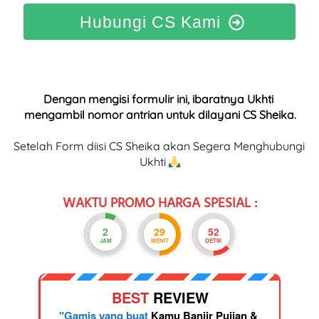
Hubungi CS Kami
Dengan mengisi formulir ini, ibaratnya Ukhti 
mengambil nomor antrian untuk dilayani CS Sheika.
Setelah Form diisi CS Sheika akan Segera Menghubungi 
Ukhti 
WAKTU PROMO HARGA SPESIAL :
2
29
52
JAM
MENIT
DETIK
BEST 
REVIEW
"Gamis yang buat 
Kamu Banjir Pujian & 