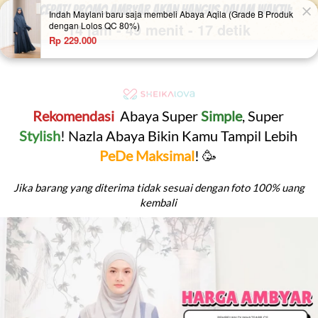
CEPAT! PROMO AMBYAR Akan Hangus Dalam Waktu:
14 jam
-
49 menit
-
17 detik
Rekomendasi 
 Abaya Super 
Simple
, Super 
Stylish
! Nazla Abaya Bikin Kamu Tampil Lebih 
PeDe Maksimal
! 🥳 
Jika barang yang diterima tidak sesuai dengan foto 100% uang 
kembali