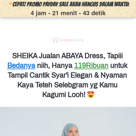
CEPAT! PROMO PAYDAY SALE Akan Hangus Dalam Waktu:
4 jam
-
21 menit
-
43 detik
SHEIKA Jualan ABAYA Dress, Tapiii 
Bedanya
 niih, Hanya 
119Ribuan
untuk 
Tampil Cantik Syar'i Elegan & Nyaman 
Kaya Teteh Selebgram yg Kamu 
Kagumi Looh! 