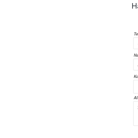
H
Te
N
Ko
A