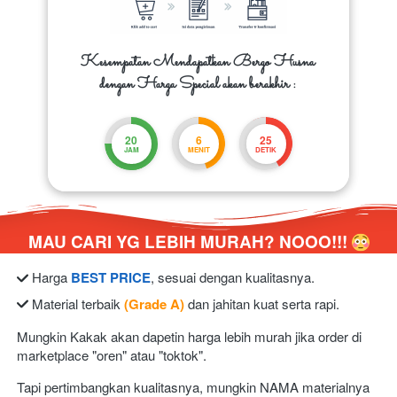
Kesempatan Mendapatkan Bergo Husna 
dengan Harga Special akan berakhir :
20
6
24
JAM
MENIT
DETIK
MAU CARI YG LEBIH MURAH? NOOO!!! 
 Harga 
BEST PRICE
, sesuai dengan kualitasnya.
 Material terbaik 
(Grade A)
 dan jahitan kuat serta rapi.
Mungkin Kakak akan dapetin harga lebih murah jika order di 
marketplace "oren" atau "toktok".
Tapi pertimbangkan kualitasnya, mungkin NAMA materialnya 