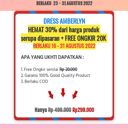
BERLAKU  23 - 31 AGUSTUS 2022
DRESS AMBERLYN
HEMAT 30% dari harga produk 
serupa dipasaran + FREE ONGKIR 20K 
BERLAKU 16 - 31 AGUSTUS 2022
APA YANG UKHTI DAPATKAN :
1.
Free Ongkir senilai 
Rp 20.000
2. Garansi 100% Good Quality Product
3. Berlaku COD
Hanya 
Rp 499.000
Rp299.000