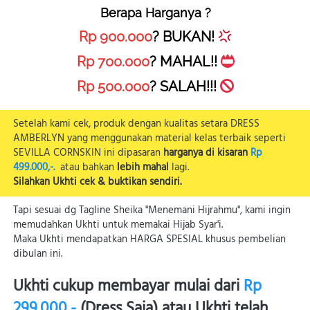
Berapa Harganya ?
Rp 900.000
? BUKAN! 
Rp 700.000
? MAHAL!! 
Rp 500.000
? SALAH!!! 
Setelah kami cek, produk dengan kualitas setara DRESS 
AMBERLYN yang menggunakan material kelas terbaik seperti 
SEVILLA CORNSKIN ini dipasaran 
harganya di kisaran
Rp 
499.000,-.
  atau bahkan 
lebih mahal 
lagi.
Silahkan Ukhti cek & buktikan sendiri.
Tapi sesuai dg Tagline Sheika "Menemani Hijrahmu", kami ingin 
memudahkan Ukhti untuk memakai Hijab Syar'i.
Maka Ukhti mendapatkan HARGA SPESIAL khusus pembelian 
dibulan ini.
Ukhti cukup membayar mulai dari 
Rp 
299.000,-
 (Dress Saja) atau Ukhti telah 