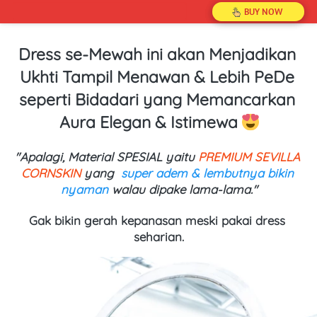
`
`
BUY NOW
Dress se-Mewah ini akan Menjadikan 
Ukhti Tampil Menawan & Lebih PeDe 
seperti Bidadari yang Memancarkan 
Aura Elegan & Istimewa 
"Apalagi, Material 
SPESIAL yaitu 
PREMIUM SEVILLA 
CORNSKIN 
yang  
super adem & lembutnya bikin 
nyaman
 walau dipake lama-lama."
Gak bikin gerah kepanasan meski pakai dress 
seharian.