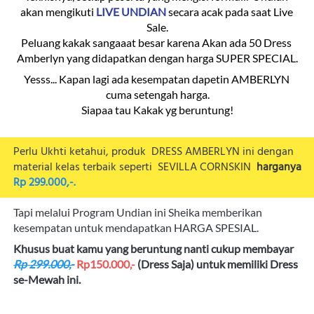
akan mengikuti 
LIVE UNDIAN
 secara acak pada saat Live 
Sale.
Peluang kakak sangaaat besar karena Akan ada 
50 Dress 
Amberlyn
 yang didapatkan dengan harga SUPER SPECIAL.
Yesss... Kapan lagi ada kesempatan dapetin AMBERLYN 
cuma setengah harga.
Siapaa tau Kakak yg beruntung!
Perlu Ukhti ketahui, produk  DRESS AMBERLYN ini dengan 
material kelas terbaik seperti 
SEVILLA CORNSKIN  
harganya 
Rp 299.000,-.
Tapi melalui Program Undian ini Sheika memberikan 
kesempatan untuk mendapatkan HARGA SPESIAL.
Khusus buat kamu yang beruntung nanti cukup membayar 
Rp 299.000,-
Rp150.000,-
 (Dress Saja) untuk memiliki Dress 
se-Mewah ini.