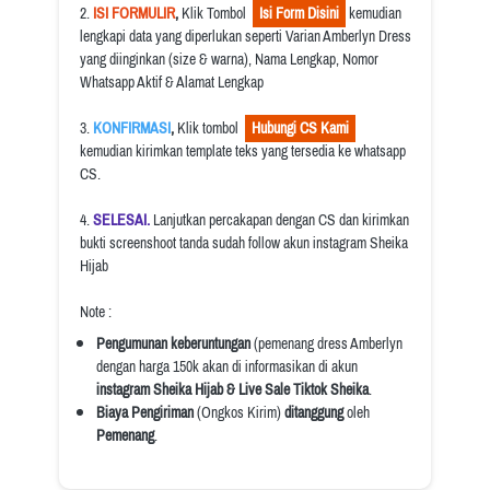
2.
 ISI FORMULIR
, 
Klik Tombol  
  Isi Form Disini  
 kemudian 
lengkapi data yang diperlukan seperti Varian Amberlyn Dress 
yang diinginkan (size & warna), Nama Lengkap, Nomor 
Whatsapp Aktif & Alamat Lengkap
3.
 KONFIRMASI
, 
Klik tombol 
  Hubungi CS Kami  
kemudian kirimkan template teks yang tersedia ke whatsapp 
CS.
4.
 SELESAI. 
Lanjutkan percakapan dengan CS dan kirimkan 
bukti screenshoot tanda sudah follow akun instagram Sheika 
Hijab
Note :
Pengumunan keberuntungan
 (pemenang dress Amberlyn 
dengan harga 150k akan di informasikan di akun 
instagram Sheika Hijab & Live Sale Tiktok Sheika
.
Biaya Pengiriman
 (Ongkos Kirim) 
ditanggung 
oleh 
Pemenang
.