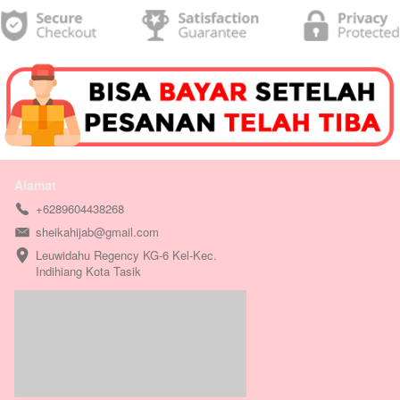
Alamat
+6289604438268
sheikahijab@gmail.com
Leuwidahu Regency KG-6 Kel-Kec. 
Indihiang Kota Tasik