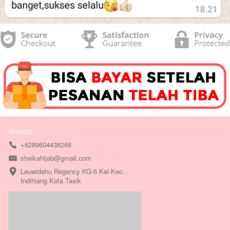
Alamat
+6289604438268
sheikahijab@gmail.com
Leuwidahu Regency KG-6 Kel-Kec. 
Indihiang Kota Tasik