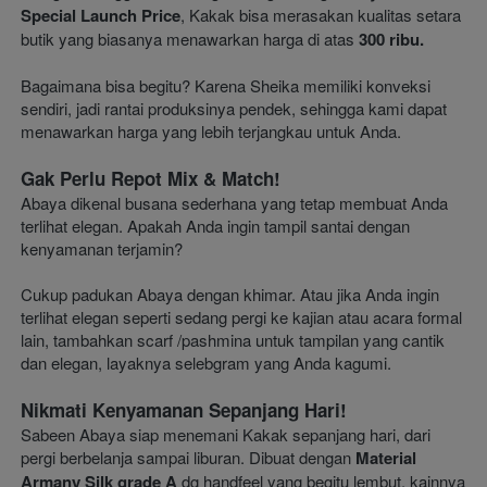
Special Launch Price
, Kakak bisa merasakan kualitas setara 
butik yang biasanya menawarkan harga di atas 
300 ribu.
Bagaimana bisa begitu? Karena Sheika memiliki konveksi 
sendiri, jadi rantai produksinya pendek, sehingga kami dapat 
menawarkan harga yang lebih terjangkau untuk Anda.
Gak Perlu Repot Mix & Match!
Abaya dikenal busana sederhana yang tetap membuat Anda 
terlihat elegan. Apakah Anda ingin tampil santai dengan 
kenyamanan terjamin?
Cukup padukan Abaya dengan khimar. Atau jika Anda ingin 
terlihat elegan seperti sedang pergi ke kajian atau acara formal 
lain, tambahkan scarf /pashmina untuk tampilan yang cantik 
dan elegan, layaknya selebgram yang Anda kagumi.
Nikmati Kenyamanan Sepanjang Hari! 
Sabeen Abaya siap menemani Kakak sepanjang hari, dari 
pergi berbelanja sampai liburan. Dibuat dengan 
Material 
Armany Silk grade A
 dg handfeel yang begitu lembut, kainnya 