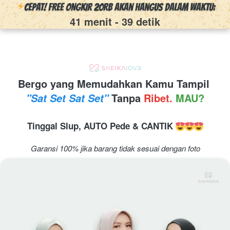
CEPAT! FREE ONGKIR 20Rb Akan Hangus Dalam Waktu:
41 menit
-
38 detik
Bergo yang Memudahkan Kamu Tampil 
 Tanpa 
Ribet. 
MAU?
"Sat Set Sat Set"
Tinggal Slup,
AUTO Pede & CANTIK 
Garansi 100% jika barang tidak sesuai dengan foto