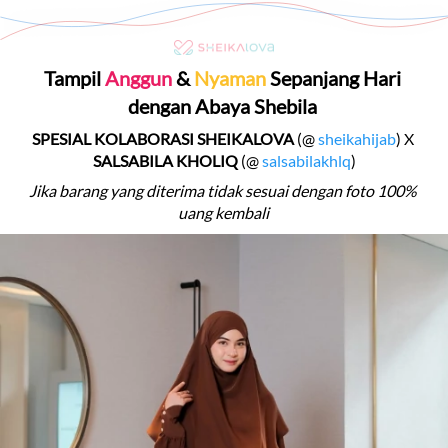
Tampil
 Anggun 
& 
Nyaman 
Sepanjang Hari 
dengan Abaya Shebila 
SPESIAL KOLABORASI SHEIKALOVA 
(@
sheikahijab
)
X 
SALSABILA KHOLIQ 
(@
salsabilakhlq
)
Jika barang yang diterima tidak sesuai dengan foto 100% 
uang kembali