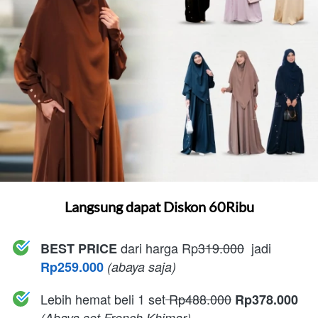
Langsung dapat Diskon 60Ribu
dari harga
Rp
319.000
  jadi 
BEST PRICE 
Rp259.000 
(abaya saja)
Lebih hemat beli 1 set
 Rp488.000
Rp378.000
(Abaya set French Khimar)