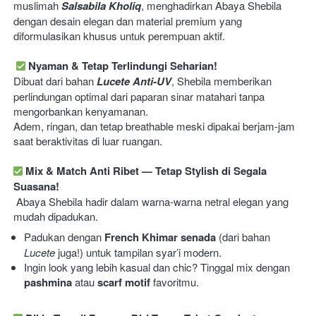
muslimah 
Salsabila Kholiq
, menghadirkan Abaya Shebila 
dengan desain elegan dan material premium yang 
diformulasikan khusus untuk perempuan aktif.
Nyaman & Tetap Terlindungi Seharian!
Dibuat dari bahan 
Lucete Anti-UV
, Shebila memberikan 
perlindungan optimal dari paparan sinar matahari tanpa 
mengorbankan kenyamanan.
Adem, ringan, dan tetap breathable meski dipakai berjam-jam 
saat beraktivitas di luar ruangan.
Mix & Match Anti Ribet — Tetap Stylish di Segala 
Suasana!
 Abaya Shebila hadir dalam warna-warna netral elegan yang 
mudah dipadukan.  
Padukan dengan 
French Khimar senada
 (dari bahan 
Lucete
 juga!) untuk tampilan syar’i modern. 
Ingin look yang lebih kasual dan chic? Tinggal mix dengan 
pashmina
 atau 
scarf motif
 favoritmu. 