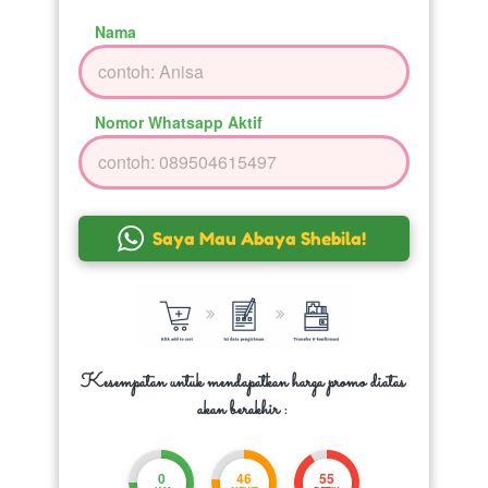
Nama
Nomor Whatsapp Aktif
`
Saya Mau Abaya Shebila!
Kesempatan untuk mendapatkan harga promo diatas 
akan berakhir :
0
46
52